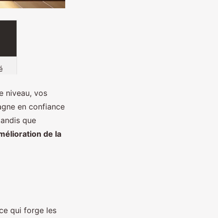
é
e niveau, vos
agne en confiance
 tandis que
mélioration de la
ce qui forge les