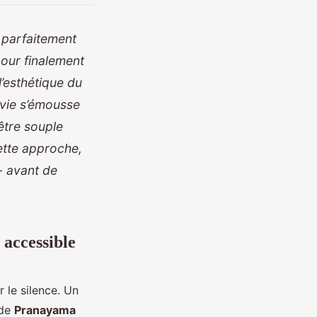
 parfaitement
pour finalement
l’esthétique du
envie s’émousse
être souple
ette approche,
- avant de
accessible
le silence. Un
 de
Pranayama