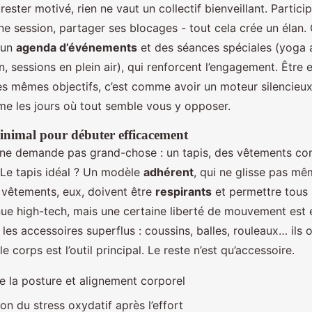
 rester motivé, rien ne vaut un collectif bienveillant. Particip
e session, partager ses blocages - tout cela crée un élan. 
 un
agenda d’événements
et des séances spéciales (yoga au
on, sessions en plein air), qui renforcent l’engagement. Être
es mêmes objectifs, c’est comme avoir un moteur silencieu
me les jours où tout semble vous y opposer.
nimal pour débuter efficacement
ne demande pas grand-chose : un tapis, des vêtements conf
 Le tapis idéal ? Un modèle
adhérent
, qui ne glisse pas mê
s vêtements, eux, doivent être
respirants
et permettre tous
ue high-tech, mais une certaine liberté de mouvement est e
les accessoires superflus : coussins, balles, rouleaux… ils o
le corps est l’outil principal. Le reste n’est qu’accessoire.
e la posture et alignement corporel
on du stress oxydatif après l’effort