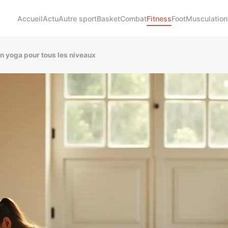
Accueil
Actu
Autre sport
Basket
Combat
Fitness
Foot
Musculation
n yoga pour tous les niveaux