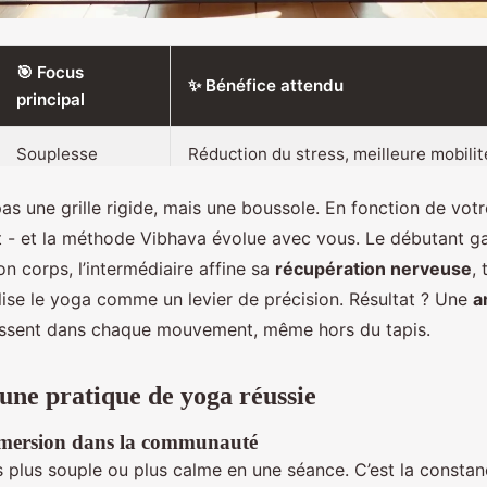
🎯 Focus
✨ Bénéfice attendu
principal
Souplesse
Réduction du stress, meilleure mobilit
articulaire
au quotidien
pas une grille rigide, mais une boussole. En fonction de votr
Récupération
Amélioration de la récupération après
t - et la méthode Vibhava évolue avec vous. Le débutant g
musculaire
effort, gain de mobilité dynamique
n corps, l’intermédiaire affine sa
récupération nerveuse
,
tilise le yoga comme un levier de précision. Résultat ? Une
a
Force profonde &
Performance accrue, prévention des
essent dans chaque mouvement, même hors du tapis.
proprioception
micro-traumatismes
'une pratique de yoga réussie
mmersion dans la communauté
 plus souple ou plus calme en une séance. C’est la constan