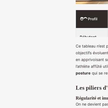
🧑‍🦱 Profil
Débutant
Ce tableau n’est 
objectifs évoluen
Intermédiaire
en apprivoisant so
l’athlète affûté u
posture
qui se r
Confirmé
Les piliers d
Régularité et i
On ne devient pas