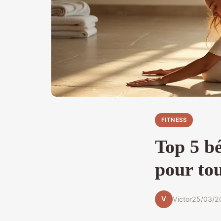
FITNESS
Top 5 b
pour tou
V
Victor
25/03/2