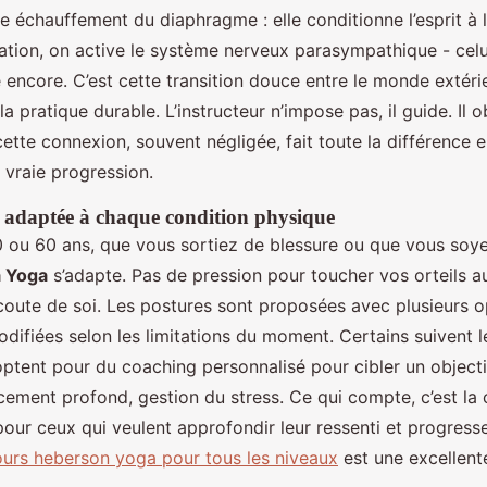
e échauffement du diaphragme : elle conditionne l’esprit à l’
ration, on active le système nerveux parasympathique - celu
e encore. C’est cette transition douce entre le monde extérie
 la pratique durable. L’instructeur n’impose pas, il guide. Il o
tte connexion, souvent négligée, fait toute la différence 
vraie progression.
 adaptée à chaque condition physique
 ou 60 ans, que vous sortiez de blessure ou que vous soye
 Yoga
s’adapte. Pas de pression pour toucher vos orteils a
’écoute de soi. Les postures sont proposées avec plusieurs op
modifiées selon les limitations du moment. Certains suivent 
optent pour du coaching personnalisé pour cibler un objecti
cement profond, gestion du stress. Ce qui compte, c’est la 
our ceux qui veulent approfondir leur ressenti et progress
urs heberson yoga pour tous les niveaux
est une excellent