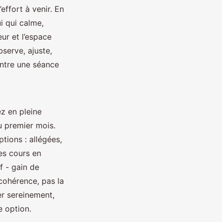
effort à venir. En
i qui calme,
ur et l’espace
bserve, ajuste,
entre une séance
z en pleine
u premier mois.
tions : allégées,
les cours en
f - gain de
cohérence, pas la
er sereinement,
e option.