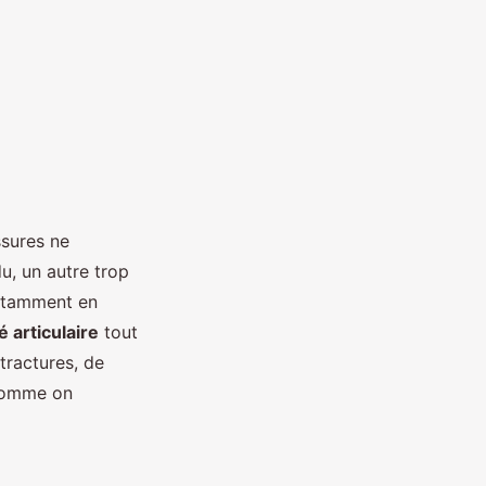
ssures ne
u, un autre trop
notamment en
é articulaire
tout
tractures, de
 comme on