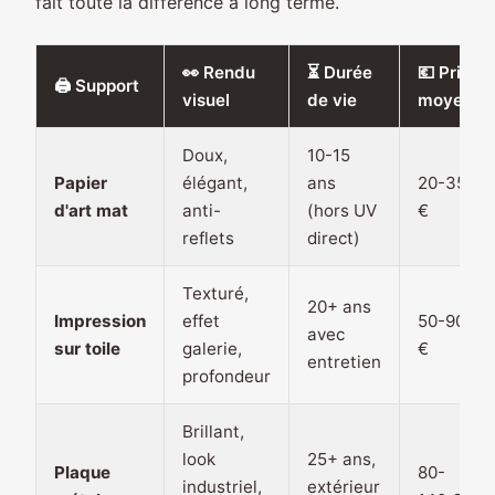
fait toute la différence à long terme.
👀 Rendu
⏳ Durée
💶 Prix
🖨️ Support
visuel
de vie
moyen
Doux,
10-15
Papier
élégant,
ans
20-35
d'art mat
anti-
(hors UV
€
reflets
direct)
Texturé,
20+ ans
Impression
effet
50-90
avec
sur toile
galerie,
€
entretien
profondeur
Brillant,
look
25+ ans,
Plaque
80-
industriel,
extérieur