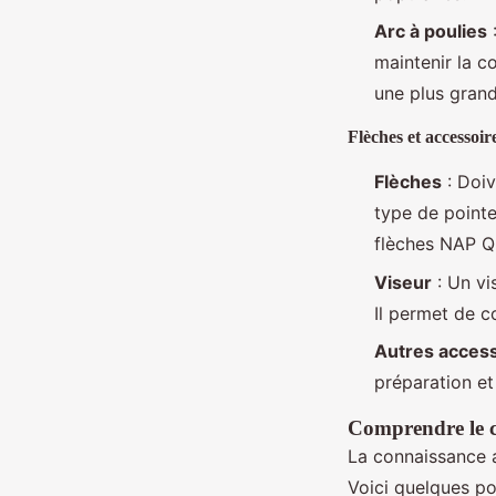
Arc à poulies
:
maintenir la c
une plus grand
Flèches et accessoir
Flèches
: Doiv
type de pointe
flèches NAP Qu
Viseur
: Un vi
Il permet de c
Autres acces
préparation et
Comprendre le 
La connaissance 
Voici quelques poi