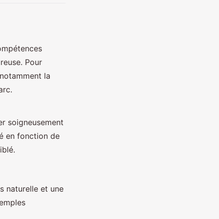
 compétences
ureuse. Pour
, notamment la
arc.
gler soigneusement
né en fonction de
iblé.
s naturelle et une
xemples