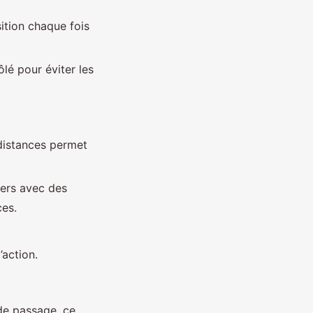
ition chaque fois
ôlé pour éviter les
 distances permet
iers avec des
ces.
’action.
de passage, ce