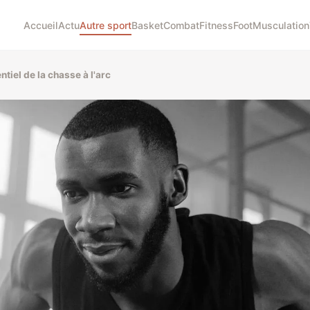
Accueil
Actu
Autre sport
Basket
Combat
Fitness
Foot
Musculation
entiel de la chasse à l'arc