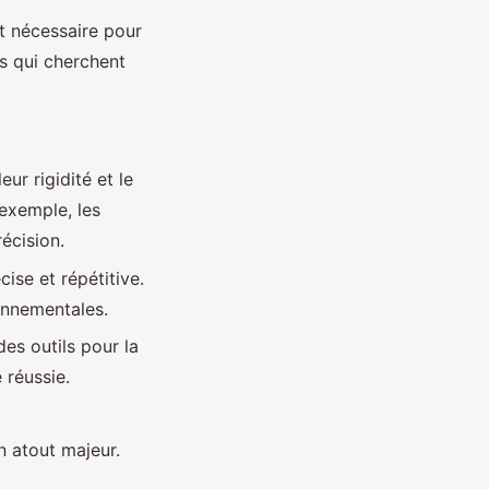
rt nécessaire pour
rs qui cherchent
eur rigidité et le
 exemple, les
récision.
ise et répétitive.
onnementales.
es outils pour la
 réussie.
 atout majeur.