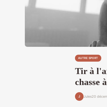
AUTRE SPORT
Tir à l'a
chasse à
J
Jules
20 déce