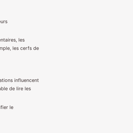
eurs
taires, les
mple, les cerfs de
ations influencent
le de lire les
ier le