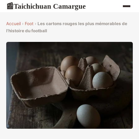
Taichichuan Camargue
📰
Accueil
›
Foot
›
Les cartons rouges les plus mémorables de
l'histoire du football