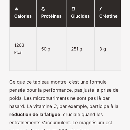
🔥
💪
🍞
⚡

Calories
Protéines
Glucides
Créatine
L
1263
50 g
251 g
3 g
5
kcal
Ce que ce tableau montre, c’est une formule
pensée pour la performance, pas juste la prise de
poids. Les micronutriments ne sont pas là par
hasard. La vitamine C, par exemple, participe à la
réduction de la fatigue
, cruciale quand les
entraînements s’accumulent. Le magnésium est