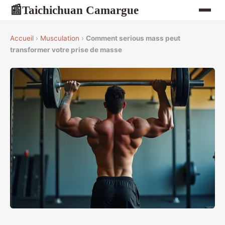
Taichichuan Camargue
📰
Accueil
›
Musculation
›
Comment serious mass peut
transformer votre prise de masse