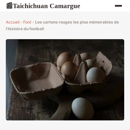
Taichichuan Camargue
📰
Accueil
›
Foot
›
Les cartons rouges les plus mémorables de
l'histoire du football