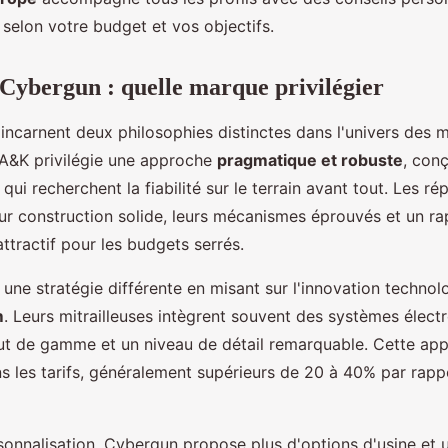
 selon votre budget et vos objectifs.
ybergun : quelle marque privilégier
ncarnent deux philosophies distinctes dans l'univers des mi
. A&K privilégie une approche
pragmatique et robuste
, con
qui recherchent la fiabilité sur le terrain avant tout. Les r
eur construction solide, leurs mécanismes éprouvés et un ra
ttractif pour les budgets serrés.
ne stratégie différente en misant sur l'innovation technolo
m
. Leurs mitrailleuses intègrent souvent des systèmes élect
ut de gamme et un niveau de détail remarquable. Cette app
s les tarifs, généralement supérieurs de 20 à 40% par rapp
onnalisation, Cybergun propose plus d'options d'usine et u