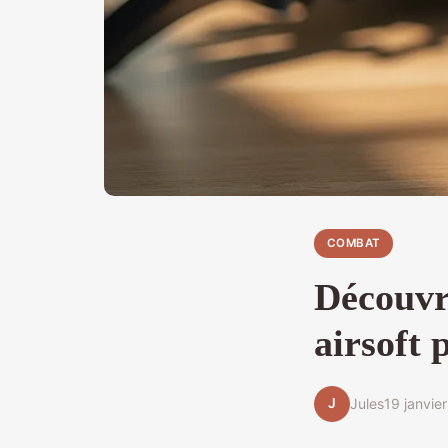
COMBAT
Découvre
airsoft 
J
Jules
19 janvie