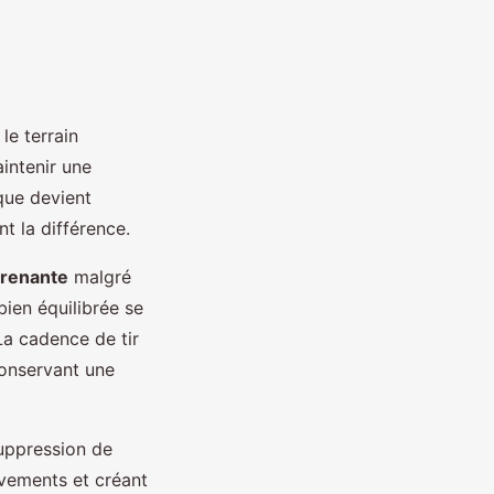
le terrain
intenir une
que devient
t la différence.
prenante
malgré
ien équilibrée se
 La cadence de tir
conservant une
suppression de
uvements et créant