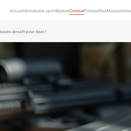
Accueil
Actu
Autre sport
Basket
Combat
Fitness
Foot
Musculation
euses airsoft pour tous !