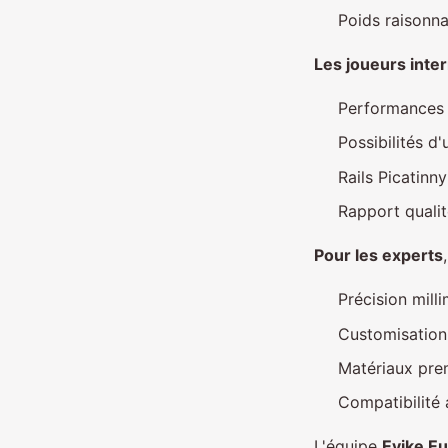
Poids raisonn
Les joueurs inte
Performances 
Possibilités d
Rails Picatinn
Rapport quali
Pour les experts
Précision mill
Customisation
Matériaux prem
Compatibilité
L'équipe
Evike E