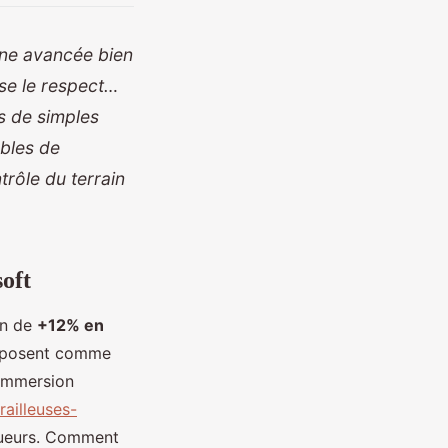
Une avancée bien
ose le respect…
s de simples
ables de
trôle du terrain
soft
on de
+12% en
'imposent comme
t immersion
railleuses-
oueurs. Comment