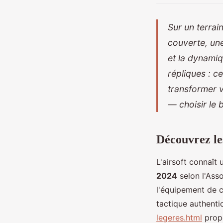
Sur un terrai
couverte, une
et la dynamiq
répliques : c
transformer v
— choisir le 
Découvrez les
L'airsoft connaî
2024
selon l'Ass
l'équipement de ch
tactique authenti
legeres.html
propo