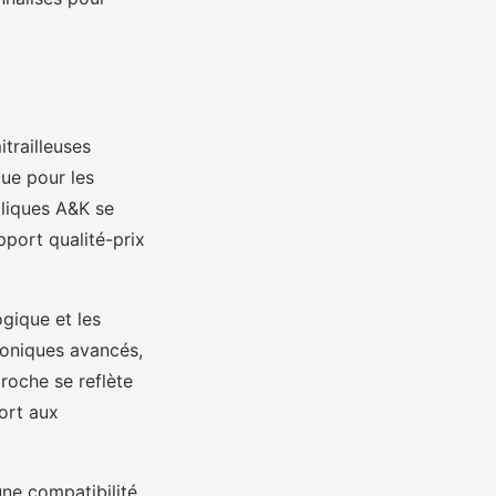
trailleuses
çue pour les
épliques A&K se
pport qualité-prix
gique et les
roniques avancés,
roche se reflète
ort aux
ne compatibilité