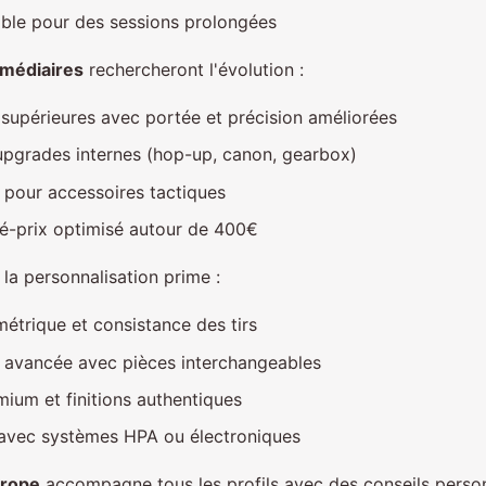
able pour des sessions prolongées
rmédiaires
rechercheront l'évolution :
supérieures avec portée et précision améliorées
'upgrades internes (hop-up, canon, gearbox)
y pour accessoires tactiques
té-prix optimisé autour de 400€
, la personnalisation prime :
imétrique et consistance des tirs
 avancée avec pièces interchangeables
ium et finitions authentiques
 avec systèmes HPA ou électroniques
urope
accompagne tous les profils avec des conseils perso