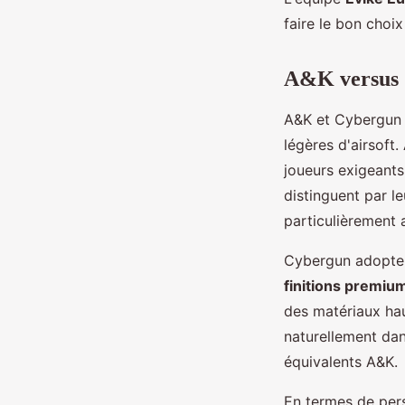
faire le bon choix
A&K versus C
A&K et Cybergun i
légères d'airsoft
joueurs exigeants 
distinguent par l
particulièrement a
Cybergun adopte u
finitions premiu
des matériaux ha
naturellement dan
équivalents A&K.
En termes de pers