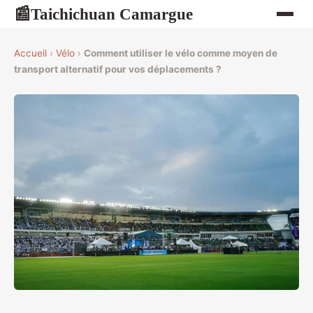
Taichichuan Camargue
📰
Accueil
›
Vélo
›
Comment utiliser le vélo comme moyen de
transport alternatif pour vos déplacements ?