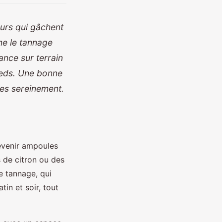
eurs qui gâchent
me le tannage
ance sur terrain
pieds. Une bonne
ces sereinement.
révenir ampoules
s de citron ou des
e tannage, qui
in et soir, tout