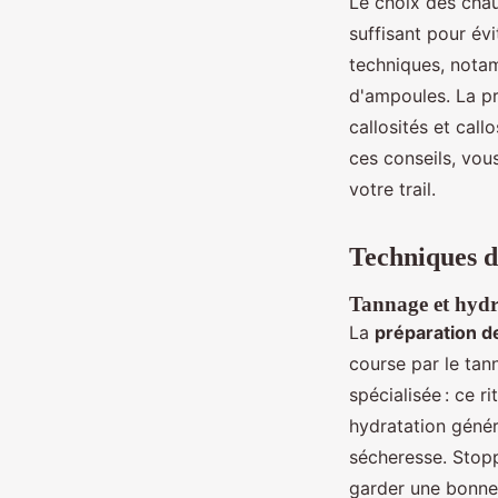
Le choix des chau
suffisant pour év
techniques, notam
d'ampoules. La pré
callosités et cal
ces conseils, vous
votre trail.
Techniques de
Tannage et hydr
La
préparation de
course par le tan
spécialisée : ce r
hydratation géné
sécheresse. Stopp
garder une bonne 