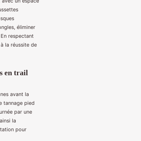
e, avec un espace
ussettes
isques
ongles, éliminer
. En respectant
 à la réussite de
 en trail
nes avant la
e tannage pied
journée par une
insi la
atation pour