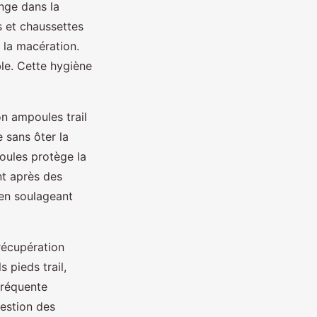
nge dans la
es et chaussettes
r la macération.
ble. Cette hygiène
n ampoules trail
 sans ôter la
oules protège la
nt après des
 en soulageant
récupération
 pieds trail,
 fréquente
gestion des