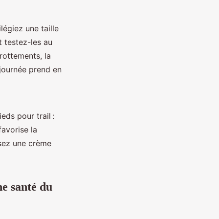
égiez une taille
t testez-les au
rottements, la
 journée prend en
ds pour trail :
favorise la
lisez une crème
ne santé du