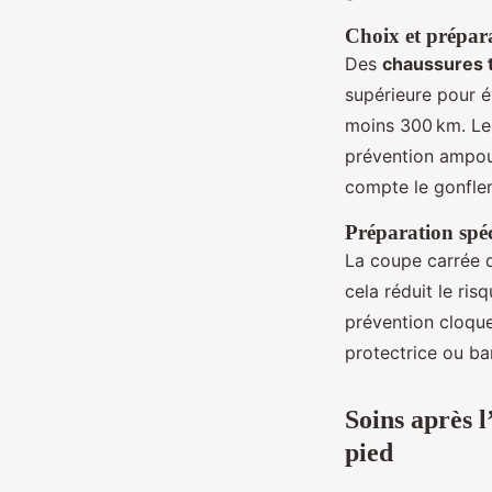
Choix et prépara
Des
chaussures t
supérieure pour é
moins 300 km. Le 
prévention ampoul
compte le gonflem
Préparation spéc
La coupe carrée d
cela réduit le ris
prévention cloque
protectrice ou ba
Soins après l
pied