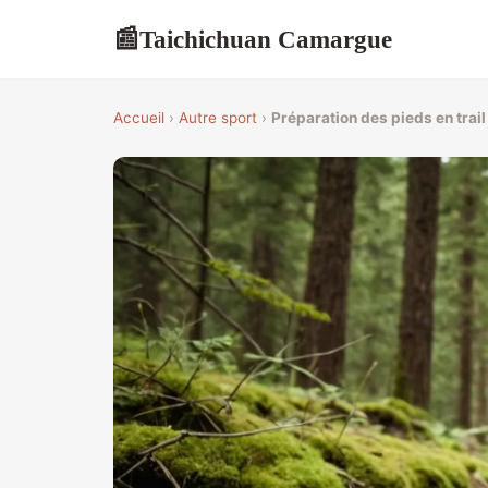
Taichichuan Camargue
📰
Accueil
›
Autre sport
›
Préparation des pieds en trail