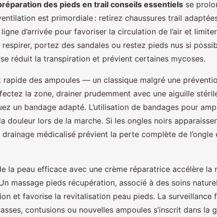
préparation des pieds en trail conseils essentiels
se prolo
entilation est primordiale : retirez chaussures trail adapté
ligne d’arrivée pour favoriser la circulation de l’air et limite
 respirer, portez des sandales ou restez pieds nus si possi
se réduit la transpiration et prévient certaines mycoses.
t rapide des ampoules — un classique malgré une préventio
fectez la zone, drainer prudemment avec une aiguille stérile
uez un bandage adapté. L’utilisation de bandages pour amp
la douleur lors de la marche. Si les ongles noirs apparaisse
 drainage médicalisé prévient la perte complète de l’ongle
e la peau efficace avec une crème réparatrice accélère la 
 Un massage pieds récupération, associé à des soins naturels
tion et favorise la revitalisation peau pieds. La surveillance
vasses, contusions ou nouvelles ampoules s’inscrit dans la 