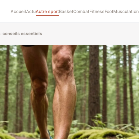
Accueil
Actu
Autre sport
Basket
Combat
Fitness
Foot
Musculation
 : conseils essentiels