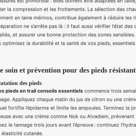
ssures est primordial : elles doivent être adaptées en taill
iter la compression et les frottements. La sélection des cha
ment en laine mérinos, contribue également à réduire les r
paration ne s’arrête pas là : il faut aussi vérifier l’état des 
losités, et assurer une bonne protection des zones sensibles
 optimisez la durabilité et la santé de vos pieds, essentiels
 soin et prévention pour des pieds résistants
atation des pieds
s pieds en trail conseils essentiels
commence trois semai
nage. Appliquez chaque matin du jus de citron ou une crèm
ituel fortifie l’épiderme et limite les ampoules. Terminez la 
reuse avec une crème comme Nok ou Alvadiem, prévenant a
ez le tannage trois jours avant l’épreuve : continuez l’hydr
élasticité cutanée.