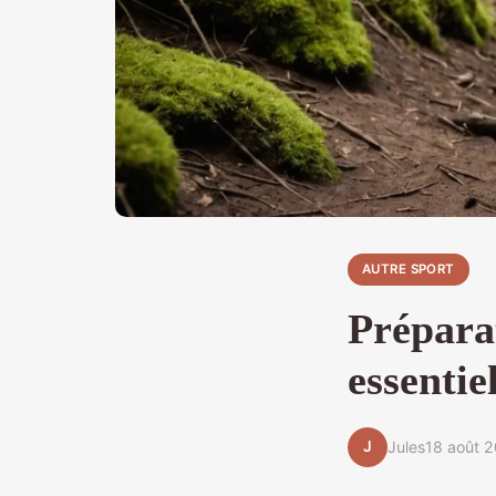
AUTRE SPORT
Préparat
essentie
J
Jules
18 août 